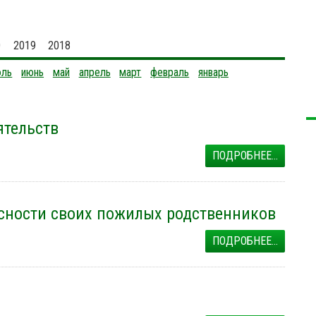
0
2019
2018
юль
июнь
май
апрель
март
февраль
январь
ятельств
ПОДРОБНЕЕ...
асности своих пожилых родственников
ПОДРОБНЕЕ...